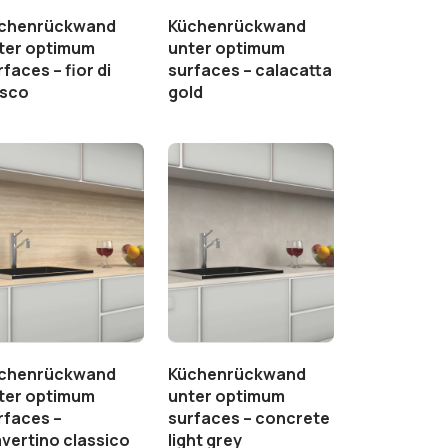
chenrückwand
Küchenrückwand
ter optimum
unter optimum
rfaces – fior di
surfaces – calacatta
sco
gold
chenrückwand
Küchenrückwand
ter optimum
unter optimum
rfaces –
surfaces – concrete
avertino classico
light grey