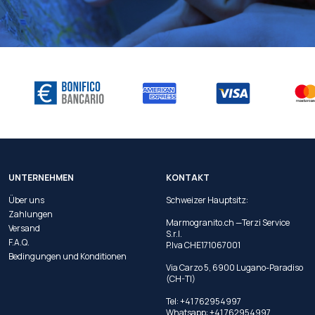
UNTERNEHMEN
KONTAKT
Über uns
Schweizer Hauptsitz:
Zahlungen
Marmogranito.ch —Terzi Service
Versand
S.r.l.
F.A.Q.
P.Iva CHE171067001
Bedingungen und Konditionen
Via Carzo 5, 6900 Lugano-Paradiso
(CH-TI)
Tel: +41 762954997
Whatsapp:
+41 762954997