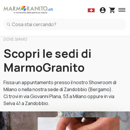
Copertine
Top mobile cucina
Davanzali
Alza
Accessori
Collanti
Ceramica
Kit Manutenzion
Tavoli
Granito
Copertine in Marmo
Top mobile cucina in Marmo
Davanzali in
Alzat
Copertine in Granito
Top mobile cucina in Granito
Davanzali in 
Alzat
DOVE SIAMO
Copertine in Terrazzo Italiano
Top mobile cucina in Ceramica
Davanzali in T
Alzat
Top mobile cucina in Terrazzo Italiano
Alzat
Scopri le sedi di
Top mobile cucina in Quarzo
Alzat
MarmoGranito
Fissa un appuntamento presso il nostro Showroom di
Milano o nella nostra sede di Zandobbio (Bergamo).
Ci trovi in via Giovanni Plana, 53 a Milano oppure in via
Selva 41 a Zandobbio.