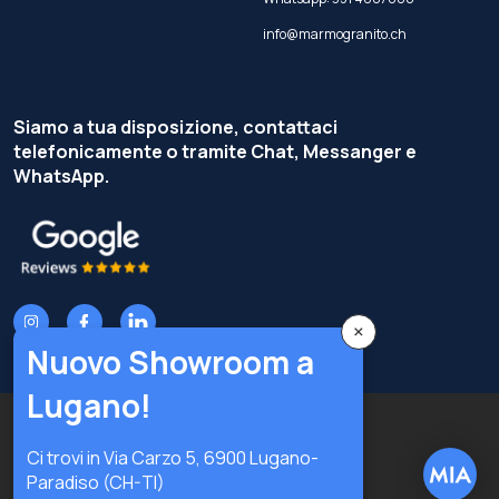
info@marmogranito.ch
Siamo a tua disposizione, contattaci
telefonicamente o tramite Chat, Messanger e
WhatsApp.
×
Nuovo Showroom a
Lugano!
Copyright © Terzi Service S.r.l. — Tutti i diritti riservati.
Ci trovi in Via Carzo 5, 6900 Lugano-
Privacy Policy
Cookie Policy
Paradiso (CH-TI)
Preferenze privacy