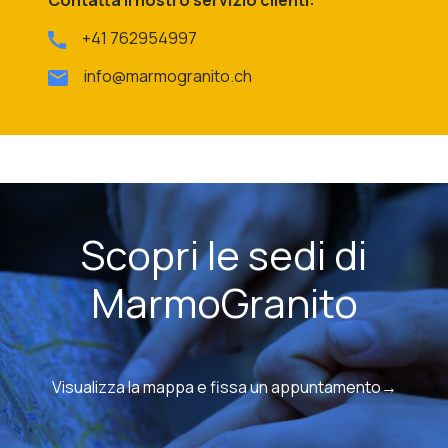
Contatta il nostro servizio clienti:
+41 762954997
info@marmogranito.ch
Scopri le sedi di
MarmoGranito
Visualizza la mappa e fissa un appuntamento→