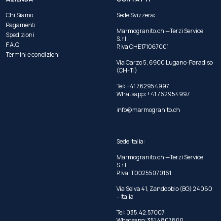
Chi Siamo
Sede Svizzera:
Pagamenti
Marmogranito.ch —Terzi Service
Spedizioni
S.r.l.
F.A.Q.
P.Iva CHE171067001
Termini e condizioni
Via Carzo 5, 6900 Lugano-Paradiso
(CH-TI)
Tel: +41 762954997
Whatsapp:
+41 762954997
info@marmogranito.ch
Sede Italia:
Marmogranito.ch —Terzi Service
S.r.l.
P.Iva IT00255070161
Via Selva 41, Zandobbio (BG) 24060
– Italia
Tel:
035.42.57007
Whatsapp:
351 4807800