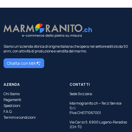
Siamo un'azienda storica di origine italiana che opera nel settore edilizio da 50
anni, con attività di produzione e vendita del marmo.
Chatta con MIA
AZIENDA
CONTATTI
Chi Siamo
Sede Svizzera:
Pagamenti
Marmogranito.ch —Terzi Service
Spedizioni
S.r.l.
F.A.Q.
P.Iva CHE171067001
Termini e condizioni
Via Carzo 5, 6900 Lugano-Paradiso
(CH-TI)