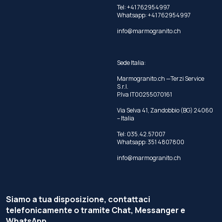
Tel: +41 762954997
Whatsapp:
+41 762954997
info@marmogranito.ch
Sede Italia:
Marmogranito.ch —Terzi Service
S.r.l.
P.Iva IT00255070161
Via Selva 41, Zandobbio (BG) 24060
– Italia
Tel:
035.42.57007
Whatsapp:
351 4807800
info@marmogranito.ch
Siamo a tua disposizione, contattaci
telefonicamente o tramite Chat, Messanger e
WhatsApp.