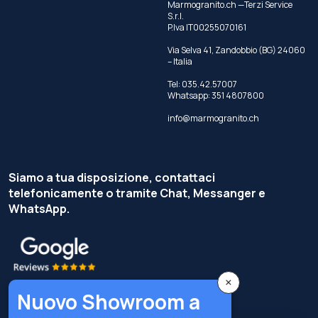
Marmogranito.ch —Terzi Service
S.r.l.
P.Iva IT00255070161
Via Selva 41, Zandobbio (BG) 24060
– Italia
Tel:
035.42.57007
Whatsapp:
351 4807800
info@marmogranito.ch
Siamo a tua disposizione, contattaci
telefonicamente o tramite Chat, Messanger e
WhatsApp.
×
Nuovo Showroom a