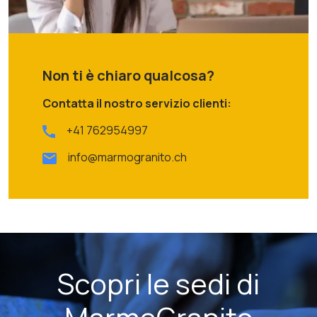
Non ti è chiaro qualcosa?
Contatta il nostro servizio clienti:
+41 762954997
info@marmogranito.ch
Scopri le sedi di