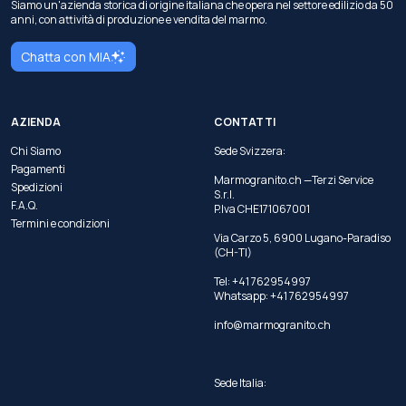
Siamo un'azienda storica di origine italiana che opera nel settore edilizio da 50
anni, con attività di produzione e vendita del marmo.
Chatta con MIA
AZIENDA
CONTATTI
Chi Siamo
Sede Svizzera:
Pagamenti
Marmogranito.ch —Terzi Service
Spedizioni
S.r.l.
F.A.Q.
P.Iva CHE171067001
Termini e condizioni
Via Carzo 5, 6900 Lugano-Paradiso
(CH-TI)
Tel: +41 762954997
Whatsapp:
+41 762954997
info@marmogranito.ch
Sede Italia: