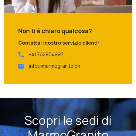
Non ti è chiaro qualcosa?
Contatta il nostro servizio clienti:
+41 762954997
info@marmogranito.ch
Scopri le sedi di
MarmoGranito