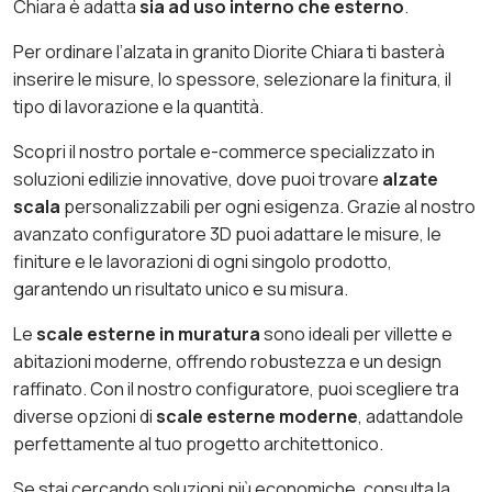
Chiara è adatta
sia ad uso interno che esterno
.
Per ordinare l’alzata in granito Diorite Chiara ti basterà
inserire le misure, lo spessore, selezionare la finitura, il
tipo di lavorazione e la quantità.
Scopri il nostro portale e-commerce specializzato in
soluzioni edilizie innovative, dove puoi trovare
alzate
scala
personalizzabili per ogni esigenza. Grazie al nostro
avanzato configuratore 3D puoi adattare le misure, le
finiture e le lavorazioni di ogni singolo prodotto,
garantendo un risultato unico e su misura.
Le
scale esterne in muratura
sono ideali per villette e
abitazioni moderne, offrendo robustezza e un design
raffinato. Con il nostro configuratore, puoi scegliere tra
diverse opzioni di
scale esterne moderne
, adattandole
perfettamente al tuo progetto architettonico.
Se stai cercando soluzioni più economiche, consulta la