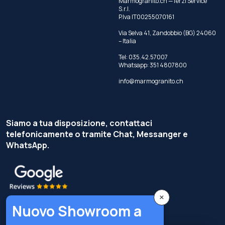
Marmogranito.ch —Terzi Service
S.r.l.
P.Iva IT00255070161
Via Selva 41, Zandobbio (BG) 24060
– Italia
Tel:
035.42.57007
Whatsapp:
351 4807800
info@marmogranito.ch
Siamo a tua disposizione, contattaci
telefonicamente o tramite Chat, Messanger e
WhatsApp.
×
Nuovo Showroom a