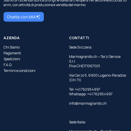
Siamo un'azienda storica di origine italiana che opera nel settore edilizio da 50
anni, con attività di produzione e vendita del marmo.
Chatta con MIA
AZIENDA
CONTATTI
Chi Siamo
Sede Svizzera:
Pagamenti
Marmogranito.ch —Terzi Service
Spedizioni
S.r.l.
F.A.Q.
P.Iva CHE171067001
Termini e condizioni
Via Carzo 5, 6900 Lugano-Paradiso
(CH-TI)
Tel: +41 762954997
Whatsapp:
+41 762954997
info@marmogranito.ch
Sede Italia: