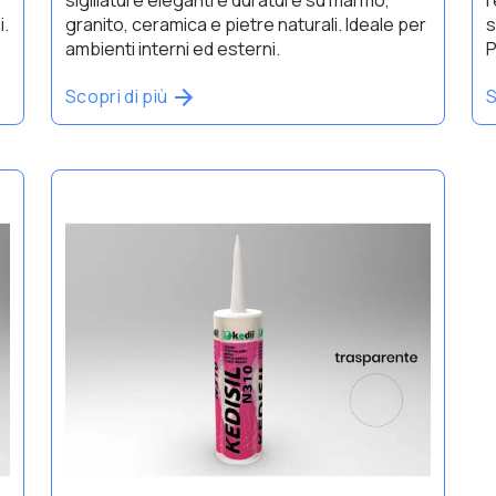
i.
granito, ceramica e pietre naturali. Ideale per
s
ambienti interni ed esterni.
P
Scopri di più
S