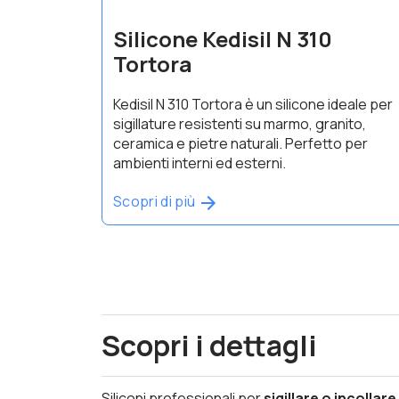
Silicone Kedisil N 310
Tortora
Kedisil N 310 Tortora è un silicone ideale per
sigillature resistenti su marmo, granito,
ceramica e pietre naturali. Perfetto per
ambienti interni ed esterni.
Scopri di più
Scopri i dettagli
Siliconi professionali per
sigillare o incollar