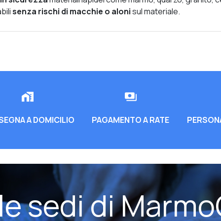
bili
senza rischi di macchie o aloni
sul materiale.
EGNA A DOMICILIO
PAGAMENTO A RATE
PERSONA
 le sedi di Marmo