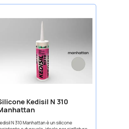
Silicone Kedisil N 310
Manhattan
edisil N 310 Manhattan è un silicone
esistente e durevole, ideale per sigillature