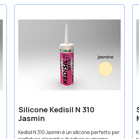
Silicone Kedisil N 310
Jasmin
Kedisil N 310 Jasmin è un silicone perfetto per
K
sigillature eleganti e durature su marmo,
r