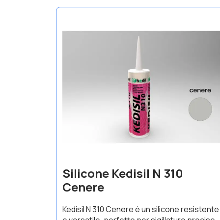
Silicone Kedisil N 310
Cenere
Kedisil N 310 Cenere è un silicone resistente
e versatile, perfetto per sigillature precise