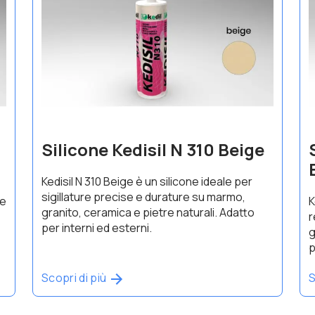
Silicone Kedisil N 310 Beige
Kedisil N 310 Beige è un silicone ideale per
sigillature precise e durature su marmo,
te
K
granito, ceramica e pietre naturali. Adatto
r
per interni ed esterni.
g
p
Scopri di più
S