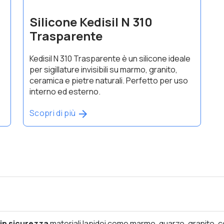
Silicone Kedisil N 310
Trasparente
Kedisil N 310 Trasparente è un silicone ideale
per sigillature invisibili su marmo, granito,
ceramica e pietre naturali. Perfetto per uso
interno ed esterno.
Scopri di più
e in sicurezza
materiali lapidei come marmo, quarzo, granito, ce