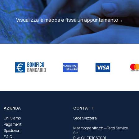
Visualizza la mappa e fissa un appuntamento→
AZIENDA
CONTATTI
Chi Siamo
Sede Svizzera:
Pagamenti
Marmogranito.ch —Terzi Service
Spedizioni
S.r.l.
F.A.Q.
P.Iva CHE171067001