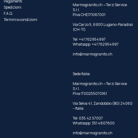
Pagamenti
Marmogranito.ch —Terzi Service
Spedizioni
S.r.l.
F.A.Q.
P.Iva CHE171067001
Termini e condizioni
Via Carzo 5, 6900 Lugano-Paradiso
(CH-TI)
Tel: +41 762954997
Whatsapp:
+41 762954997
info@marmogranito.ch
Sede Italia:
Marmogranito.ch —Terzi Service
S.r.l.
P.Iva IT00255070161
Via Selva 41, Zandobbio (BG) 24060
– Italia
Tel:
035.42.57007
Whatsapp:
351 4807800
info@marmogranito.ch