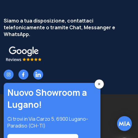
Siamo a tua disposizione, contattaci
telefonicamente o tramite Chat, Messanger e
WhatsApp.
×
Nuovo Showroom a
Lugano!
Copyright © Terzi Service S.r.l. — Tutti i diritti riservati.
Privacy Policy
Cookie Policy
Ci trovi in Via Carzo 5, 6900 Lugano-
Preferenze privacy
Paradiso (CH-TI)
Digital