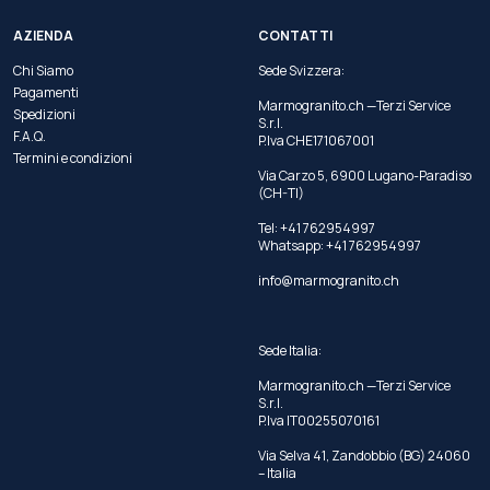
AZIENDA
CONTATTI
Chi Siamo
Sede Svizzera:
Pagamenti
Marmogranito.ch —Terzi Service
Spedizioni
S.r.l.
F.A.Q.
P.Iva CHE171067001
Termini e condizioni
Via Carzo 5, 6900 Lugano-Paradiso
(CH-TI)
Tel: +41 762954997
Whatsapp:
+41 762954997
info@marmogranito.ch
Sede Italia:
Marmogranito.ch —Terzi Service
S.r.l.
P.Iva IT00255070161
Via Selva 41, Zandobbio (BG) 24060
– Italia