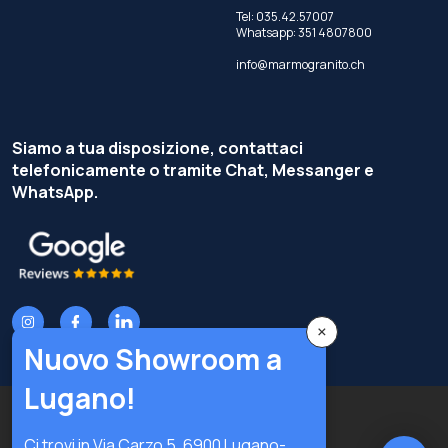
Tel:
035.42.57007
Whatsapp:
351 4807800
info@marmogranito.ch
Siamo a tua disposizione, contattaci
telefonicamente o tramite Chat, Messanger e
WhatsApp.
×
Nuovo Showroom a
Lugano!
Copyright © Terzi Service S.r.l. — Tutti i diritti riservati.
Ci trovi in Via Carzo 5, 6900 Lugano-