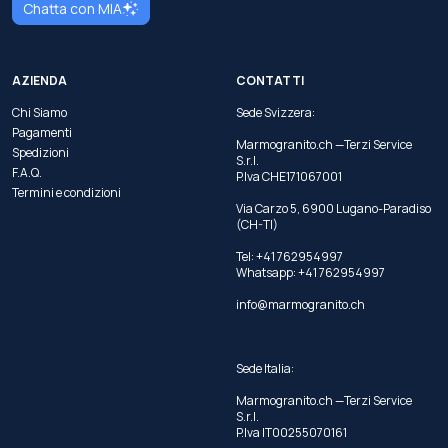
Chatta con MIA
AZIENDA
CONTATTI
Chi Siamo
Sede Svizzera:
Pagamenti
Marmogranito.ch —Terzi Service
Spedizioni
S.r.l.
F.A.Q.
P.Iva CHE171067001
Termini e condizioni
Via Carzo 5, 6900 Lugano-Paradiso
(CH-TI)
Tel: +41 762954997
Whatsapp:
+41 762954997
info@marmogranito.ch
Sede Italia:
Marmogranito.ch —Terzi Service
S.r.l.
P.Iva IT00255070161