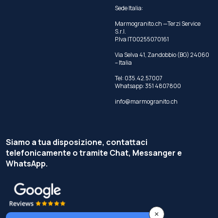
Sede Italia:
Marmogranito.ch —Terzi Service
S.r.l.
P.Iva IT00255070161
Via Selva 41, Zandobbio (BG) 24060
– Italia
Tel:
035.42.57007
Whatsapp:
351 4807800
info@marmogranito.ch
Siamo a tua disposizione, contattaci
telefonicamente o tramite Chat, Messanger e
WhatsApp.
×