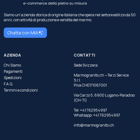
Siamo un'azienda storica di origine italiana che opera nel settore edilizio da 50
anni, con attività di produzione e vendita del marmo.
Chatta con MIA
AZIENDA
CONTATTI
Chi Siamo
Sede Svizzera:
Pagamenti
Marmogranito.ch —Terzi Service
Spedizioni
S.r.l.
F.A.Q.
P.Iva CHE171067001
Termini e condizioni
Via Carzo 5, 6900 Lugano-Paradiso
(CH-TI)
Tel: +41 762954997
Whatsapp:
+41 762954997
info@marmogranito.ch