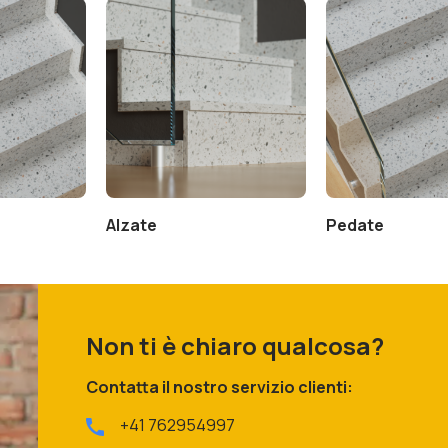
Alzate
Pedate
Non ti è chiaro qualcosa?
Contatta il nostro servizio clienti:
+41 762954997