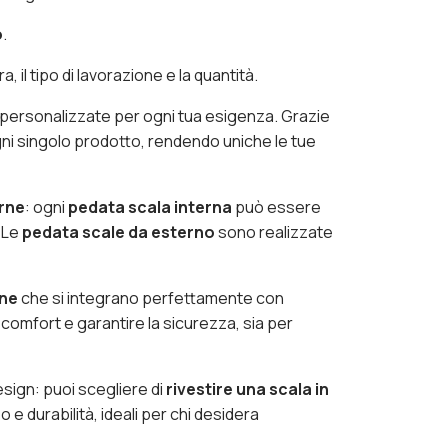
o
.
, il tipo di lavorazione e la quantità.
i personalizzate per ogni tua esigenza. Grazie
i ogni singolo prodotto, rendendo uniche le tue
rne
: ogni
pedata scala interna
può essere
. Le
pedata scale da esterno
sono realizzate
rne
che si integrano perfettamente con
omfort e garantire la sicurezza, sia per
design: puoi scegliere di
rivestire una scala in
 e durabilità, ideali per chi desidera