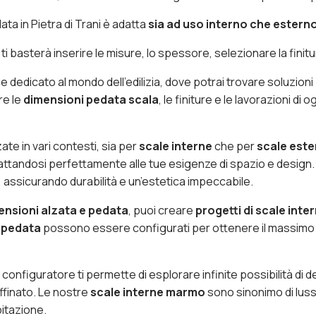
data in Pietra di Trani è adatta
sia ad uso interno che estern
i basterà inserire le misure, lo spessore, selezionare la finitura
 dedicato al mondo dell’edilizia, dove potrai trovare soluzion
re le
dimensioni pedata scala
, le finiture e le lavorazioni d
te in vari contesti, sia per
scale interne
che per
scale este
dattandosi perfettamente alle tue esigenze di spazio e design
i, assicurando durabilità e un’estetica impeccabile.
ensioni alzata e pedata
, puoi creare
progetti di scale inte
e pedata
possono essere configurati per ottenere il massimo c
ro configuratore ti permette di esplorare infinite possibilità di 
ffinato. Le nostre
scale interne marmo
sono sinonimo di lusso
bitazione.