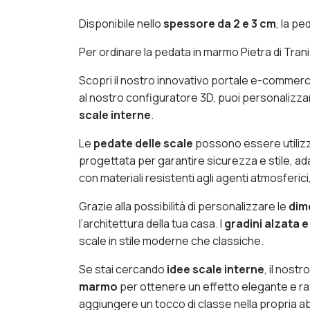
Disponibile nello
spessore da 2 e 3 cm
, la pe
Per ordinare la pedata in marmo Pietra di Trani t
Scopri il nostro innovativo portale e-commerce
al nostro configuratore 3D, puoi personalizza
scale interne
.
Le
pedate delle scale
possono essere utilizza
progettata per garantire sicurezza e stile, a
con materiali resistenti agli agenti atmosferic
Grazie alla possibilità di personalizzare le
dim
l’architettura della tua casa. I
gradini alzata 
scale in stile moderne che classiche.
Se stai cercando
idee scale interne
, il nost
marmo
per ottenere un effetto elegante e ra
aggiungere un tocco di classe nella propria a