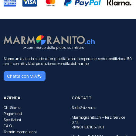
Siamo un'azienda storica di origine italiana che opera nel settore edilizio da 50
anni, con attività di produzione e vendita del marmo.
Chatta con MIA
AZIENDA
CONTATTI
Chi Siamo
Sede Svizzera:
Pagamenti
Marmogranito.ch —Terzi Service
Spedizioni
S.r.l.
F.A.Q.
P.Iva CHE171067001
Termini e condizioni