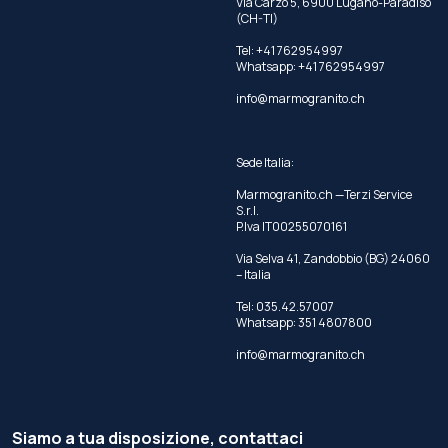
Via Carzo 5, 6900 Lugano-Paradiso
(CH-TI)
Tel: +41 762954997
Whatsapp:
+41 762954997
info@marmogranito.ch
Sede Italia:
Marmogranito.ch —Terzi Service
S.r.l.
P.Iva IT00255070161
Via Selva 41, Zandobbio (BG) 24060
– Italia
Tel:
035.42.57007
Whatsapp:
351 4807800
info@marmogranito.ch
Siamo a tua disposizione, contattaci