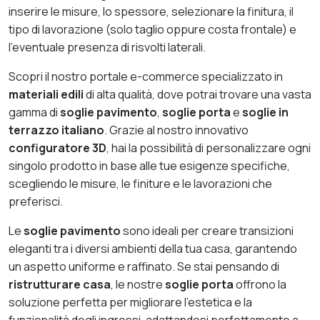
inserire le misure, lo spessore, selezionare la finitura, il
tipo di lavorazione (solo taglio oppure costa frontale) e
l’eventuale presenza di risvolti laterali.
Scopri il nostro portale e-commerce specializzato in
materiali edili
di alta qualità, dove potrai trovare una vasta
gamma di
soglie pavimento
,
soglie porta
e
soglie in
terrazzo italiano
. Grazie al nostro innovativo
configuratore 3D
, hai la possibilità di personalizzare ogni
singolo prodotto in base alle tue esigenze specifiche,
scegliendo le misure, le finiture e le lavorazioni che
preferisci.
Le
soglie pavimento
sono ideali per creare transizioni
eleganti tra i diversi ambienti della tua casa, garantendo
un aspetto uniforme e raffinato. Se stai pensando di
ristrutturare casa
, le nostre
soglie porta
offrono la
soluzione perfetta per migliorare l’estetica e la
funzionalità degli ingressi, adattandosi perfettamente a