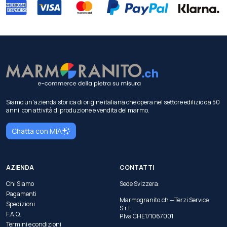
Siamo un'azienda storica di origine italiana che opera nel settore edilizio da 50
anni, con attività di produzione e vendita del marmo.
Chatta con MIA
AZIENDA
CONTATTI
Chi Siamo
Sede Svizzera:
Pagamenti
Marmogranito.ch —Terzi Service
Spedizioni
S.r.l.
F.A.Q.
P.Iva CHE171067001
Termini e condizioni