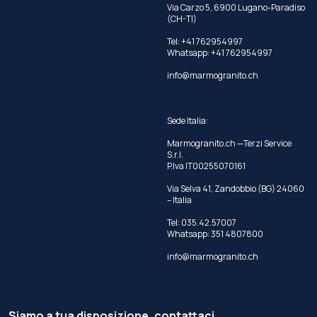
Via Carzo 5, 6900 Lugano-Paradiso
(CH-TI)
Tel: +41 762954997
Whatsapp:
+41 762954997
info@marmogranito.ch
Sede Italia:
Marmogranito.ch —Terzi Service
S.r.l.
P.Iva IT00255070161
Via Selva 41, Zandobbio (BG) 24060
– Italia
Tel:
035.42.57007
Whatsapp:
351 4807800
info@marmogranito.ch
Siamo a tua disposizione, contattaci