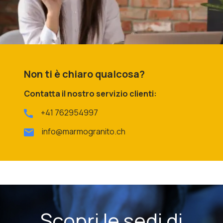
Non ti è chiaro qualcosa?
Contatta il nostro servizio clienti:
+41 762954997
info@marmogranito.ch
Scopri le sedi di