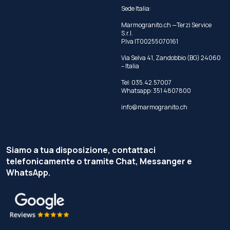
Sede Italia:
Marmogranito.ch —Terzi Service
S.r.l.
P.Iva IT00255070161
Via Selva 41, Zandobbio (BG) 24060
– Italia
Tel:
035.42.57007
Whatsapp:
351 4807800
info@marmogranito.ch
Siamo a tua disposizione, contattaci
telefonicamente o tramite Chat, Messanger e
WhatsApp.