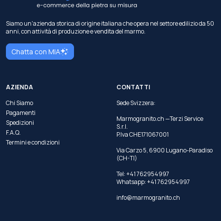
Siamo un'azienda storica di origine italiana che opera nel settore edilizio da 50
anni, con attività di produzione e vendita del marmo.
Chatta con MIA
AZIENDA
CONTATTI
Chi Siamo
Sede Svizzera:
Pagamenti
Marmogranito.ch —Terzi Service
Spedizioni
S.r.l.
F.A.Q.
P.Iva CHE171067001
Termini e condizioni
Via Carzo 5, 6900 Lugano-Paradiso
(CH-TI)
Tel: +41 762954997
Whatsapp:
+41 762954997
info@marmogranito.ch