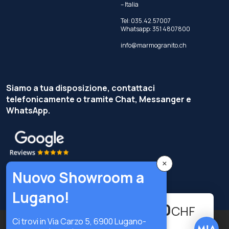
– Italia
Tel:
035.42.57007
Whatsapp:
351 4807800
info@marmogranito.ch
Siamo a tua disposizione, contattaci
telefonicamente o tramite Chat, Messanger e
WhatsApp.
×
Nuovo Showroom a
Lugano!
544.90
-
+
CHF
Ci trovi in Via Carzo 5, 6900 Lugano-
Copyright © Terzi Service S.r.l. — Tutti i diritti riservati.