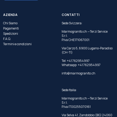
AZIENDA
CONTATTI
Chi Siamo
Sede Svizzera:
Pagamenti
Marmogranito.ch —Terzi Service
Spedizioni
S.r.l.
F.A.Q.
P.Iva CHE171067001
Termini e condizioni
Via Carzo 5, 6900 Lugano-Paradiso
(CH-TI)
Tel: +41 762954997
Whatsapp:
+41 762954997
info@marmogranito.ch
Sede Italia:
Marmogranito.ch —Terzi Service
S.r.l.
P.Iva IT00255070161
Via Selva 41, Zandobbio (BG) 24060