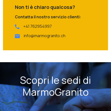
Non ti è chiaro qualcosa?
Contatta il nostro servizio clienti:
+41 762954997
info@marmogranito.ch
Scopri le sedi di
MarmoGranito