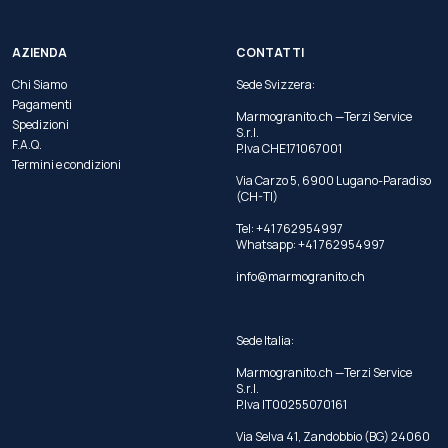
AZIENDA
CONTATTI
Chi Siamo
Sede Svizzera:
Pagamenti
Marmogranito.ch —Terzi Service
Spedizioni
S.r.l.
F.A.Q.
P.Iva CHE171067001
Termini e condizioni
Via Carzo 5, 6900 Lugano-Paradiso
(CH-TI)
Tel: +41 762954997
Whatsapp:
+41 762954997
info@marmogranito.ch
Sede Italia:
Marmogranito.ch —Terzi Service
S.r.l.
P.Iva IT00255070161
Via Selva 41, Zandobbio (BG) 24060