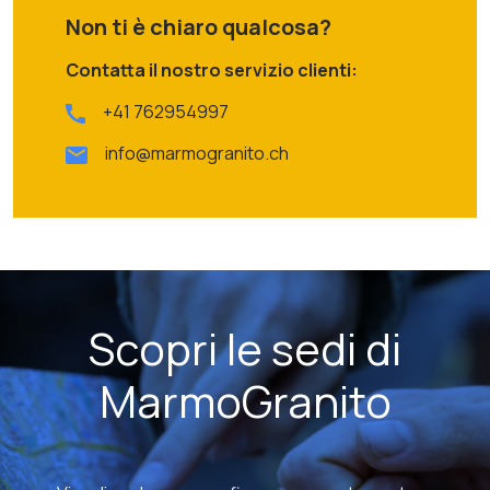
Non ti è chiaro qualcosa?
Contatta il nostro servizio clienti:
+41 762954997
info@marmogranito.ch
Scopri le sedi di
MarmoGranito