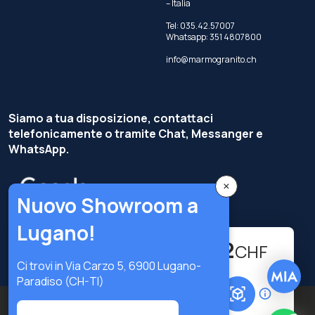
– Italia
Tel:
035.42.57007
Whatsapp:
351 4807800
info@marmogranito.ch
Siamo a tua disposizione, contattaci
telefonicamente o tramite Chat, Messanger e
WhatsApp.
×
Nuovo Showroom a
Lugano!
334.22
-
+
CHF
Ci trovi in Via Carzo 5, 6900 Lugano-
Paradiso (CH-TI)
Aggiungi al carrello
Copyright © Terzi Service S.r.l. — Tutti i diritti riservati.