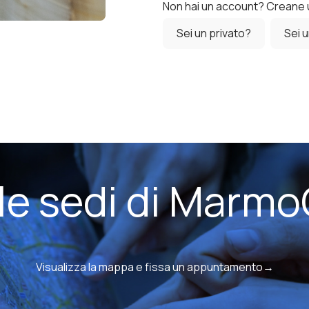
Non hai un account? Creane 
Sei un privato?
Sei 
 le sedi di Marmo
Visualizza la mappa e fissa un appuntamento→