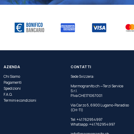
AZIENDA
CONTATTI
Chi Siamo
Sede Svizzera:
Pagamenti
Marmogranito.ch —Terzi Service
Spedizioni
S.r.l.
F.A.Q.
P.Iva CHE171067001
Termini e condizioni
Via Carzo 5, 6900 Lugano-Paradiso
(CH-TI)
Tel: +41 762954997
Whatsapp:
+41 762954997
info@marmogranito.ch