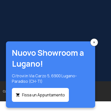
×
Nuovo Showroom a
Lugano!
Ci trovi in Via Carzo 5, 6900 Lugano-
Paradiso (CH-TI)
Copyright © Terzi Service S.r.l. — Tutti i diritti riservati.
Fissa un Appuntamento