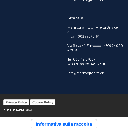
Sede Italia:
Marmogranito.ch —Terzi Service
S.r.l.
P.Iva IT00255070161
Via Selva 41, Zandobbio (BG) 24060
– Italia
Tel:
035.42.57007
Whatsapp:
351 4807800
info@marmogranito.ch
Privacy Policy
Cookie Policy
Preferenze privacy
Informativa sulla raccolta