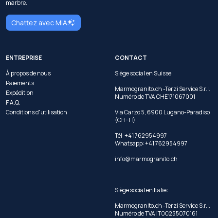
marbre.
Chattez avec MIA
ENTREPRISE
CONTACT
À propos de nous
Siège social en Suisse:
Paiements
Marmogranito.ch -Terzi Service S.r.l.
Expédition
Numéro de TVA CHE171067001
F.A.Q.
Conditions d'utilisation
Via Carzo 5, 6900 Lugano-Paradiso
(CH-TI)
Tél: +41 762954997
Whatsapp:
+41 762954997
info@marmogranito.ch
Siège social en Italie:
Marmogranito.ch -Terzi Service S.r.l.
Numéro de TVA IT00255070161