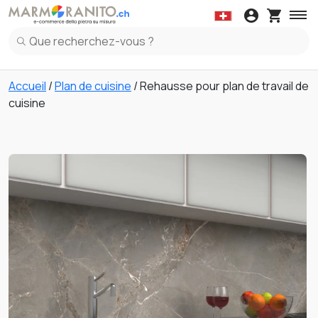
Chaperon de mur
Meuble de cuisine dessus
Adhésifs
Marbre
Granit
Kit de Mainten
Ap
Couvertures in Marbre
Meuble de cuisine dessus in Marbre
Sills in Mar
Accueil
/
Plan de cuisine
/ Rehausse pour plan de travail de
Couvertures in Granit
Meuble de cuisine dessus in Granit
Sills in Gran
cuisine
Couvertures in Terrazzo Italiano
Meuble de cuisine dessus in Céramique
Sills in Ter
Meuble de cuisine dessus in Terrazzo Italiano
Meuble de cuisine dessus in Quartz