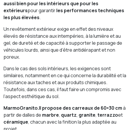
aussi bien pour les intérieurs que pour les
extérieurs
pour garantir
les performances techniques
les plus élevées
.
Un revêtement extérieur exige en effet des niveaux
élevés de résistance aux intempéries, à la lumière et au
gel, de dureté et de capacité à supporter le passage de
véhicules lourds, ainsi que d’être antidérapant et non
poreux.
Dans le cas des sols intérieurs, les exigences sont
similaires, notamment en ce qui concerne la durabilité et la
résistance aux taches et aux produits chimiques.
Toutefois, dans ces cas, il faut faire un compromis avec
l’aspect esthétique du sol.
MarmoGranito.Il propose des carreaux de 60×30 cm
à
partir de dalles de
marbre
,
quartz
,
granite
,
terrazzo
et
céramique
, chacun avec la finition la plus adaptée au
projet.