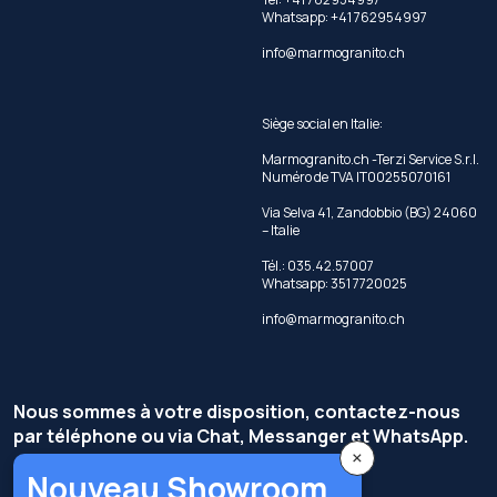
Whatsapp:
+41 762954997
info@marmogranito.ch
Siège social en Italie:
Marmogranito.ch -Terzi Service S.r.l.
Numéro de TVA IT00255070161
Via Selva 41, Zandobbio (BG) 24060
– Italie
Tél.: 035.42.57007
Whatsapp: 351 7720025
info@marmogranito.ch
Nous sommes à votre disposition, contactez-nous
par téléphone ou via Chat, Messanger et WhatsApp.
×
Nouveau Showroom