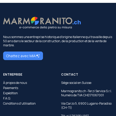
Nous sommes une entreprise historique d'origine italienne qui travaille depuis
50 ans dans le secteur de la construction, de la production et de la vente de
marbre.
Chattez avec MIA
ENTREPRISE
CONTACT
À propos de nous
Siège social en Suisse:
Paiements
Marmogranito.ch -Terzi Service S.r.l.
Expédition
Numéro de TVA CHE171067001
F.A.Q.
Conditions d'utilisation
Via Carzo 5, 6900 Lugano-Paradiso
(CH-TI)
Tél: +41 762954997