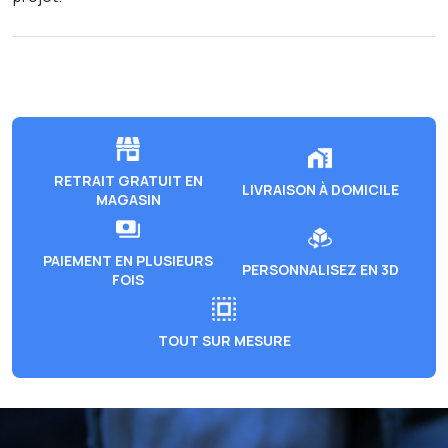
RETRAIT GRATUIT EN
LIVRAISON À DOMICILE
MAGASIN
PAIEMENT EN PLUSIEURS
PERSONNALISEZ EN 3D
FOIS
TOUT SUR MESURE