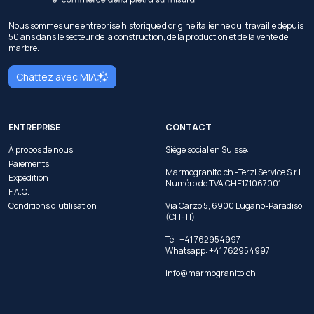
Nous sommes une entreprise historique d'origine italienne qui travaille depuis
50 ans dans le secteur de la construction, de la production et de la vente de
marbre.
Chattez avec MIA
ENTREPRISE
CONTACT
À propos de nous
Siège social en Suisse:
Paiements
Marmogranito.ch -Terzi Service S.r.l.
Expédition
Numéro de TVA CHE171067001
F.A.Q.
Conditions d'utilisation
Via Carzo 5, 6900 Lugano-Paradiso
(CH-TI)
Tél: +41 762954997
Whatsapp:
+41 762954997
info@marmogranito.ch