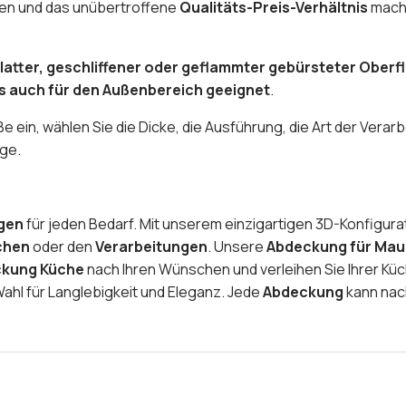
ten und das unübertroffene
Qualitäts-Preis-Verhältnis
mache
latter, geschliffener oder geflammter gebürsteter Oberf
s auch für den Außenbereich geeignet
.
 ein, wählen Sie die Dicke, die Ausführung, die Art der Verarb
nge.
gen
für jeden Bedarf. Mit unserem einzigartigen 3D-Konfigura
chen
oder den
Verarbeitungen
. Unsere
Abdeckung für Mau
kung Küche
nach Ihren Wünschen und verleihen Sie Ihrer K
Wahl für Langlebigkeit und Eleganz. Jede
Abdeckung
kann nac