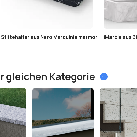
Stiftehalter aus Nero Marquinia marmor
iMarble aus B
r gleichen Kategorie
6