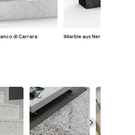
ianco di Carrara
iMarble aus Nero Marquinia