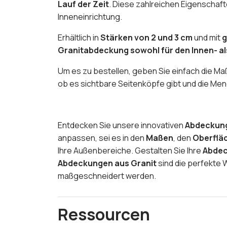
Lauf der Zeit
. Diese zahlreichen Eigenschaf
Inneneinrichtung.
Erhältlich in
Stärken von 2 und 3 cm
und mit
g
Granitabdeckung sowohl für den Innen- al
Um es zu bestellen, geben Sie einfach die Maße
ob es sichtbare Seitenköpfe gibt und die Me
Entdecken Sie unsere innovativen
Abdeckun
anpassen, sei es in den
Maßen
, den
Oberflä
Ihre Außenbereiche. Gestalten Sie Ihre
Abdec
Abdeckungen aus Granit
sind die perfekte 
maßgeschneidert werden.
Ressourcen