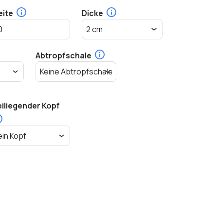
eite
Dicke
Abtropfschale
eiliegender Kopf