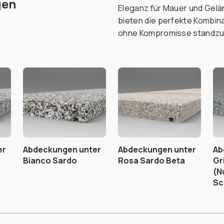
gen
Eleganz für Mauer und Gelä
bieten die perfekte Kombinat
ohne Kompromisse standzu
er
Abdeckungen unter
Abdeckungen unter
Ab
Bianco Sardo
Rosa Sardo Beta
Gr
(N
Sc