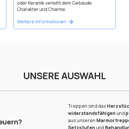
oder Keramik verleiht dem Gebäude
Charakter und Charme.
Weitere Informationen
UNSERE AUSWAHL
Treppen sind das
Herzstü
widerstandsfähigen
und
p
neuern?
aus unseren
Marmortrepp
Setzstufen
und
Behandlu