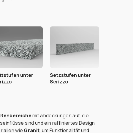
ittstufen unter
Setzstufen unter
rizzo
Serizzo
ßenbereiche
mit abdeckungen auf, die
inflüsse sind und ein raffiniertes Design
rialien wie
Granit
, um Funktionalität und