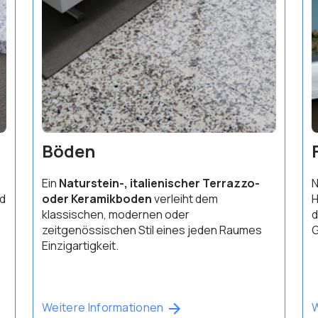
Böden
Ein
Naturstein-, italienischer Terrazzo-
N
nd
oder Keramikboden
verleiht dem
H
klassischen, modernen oder
d
zeitgenössischen Stil eines jeden Raumes
G
Einzigartigkeit.
Weitere Informationen
W