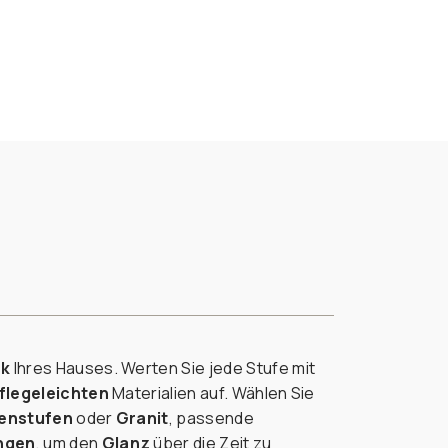
ck
Ihres Hauses. Werten Sie jede Stufe mit
flegeleichten
Materialien auf. Wählen Sie
enstufen
oder
Granit
, passende
ngen
, um den
Glanz
über die Zeit zu