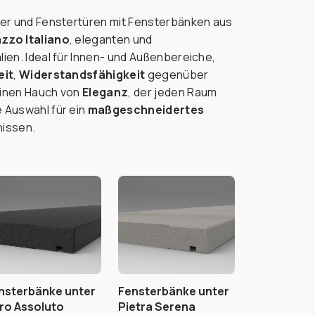
ter und Fenstertüren mit Fensterbänken aus
zzo Italiano
, eleganten und
ien. Ideal für Innen- und Außenbereiche,
eit
,
Widerstandsfähigkeit
gegenüber
einen Hauch von
Eleganz
, der jeden Raum
 Auswahl für ein
maßgeschneidertes
nissen.
nsterbänke unter
Fensterbänke unter
ro Assoluto
Pietra Serena