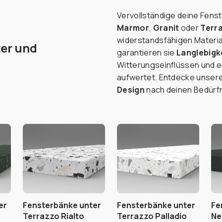
Vervollständige deine Fens
Marmor
,
Granit
oder
Terra
widerstandsfähigen Material
ter und
garantieren sie
Langlebigk
Witterungseinflüssen und 
aufwertet. Entdecke unsere
Design
nach deinen Bedürf
er
Fensterbänke unter
Fensterbänke unter
Fe
Terrazzo Rialto
Terrazzo Palladio
Ne