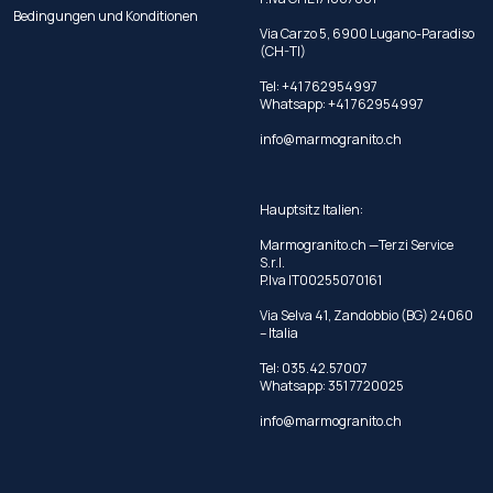
Bedingungen und Konditionen
Via Carzo 5, 6900 Lugano-Paradiso
(CH-TI)
Tel: +41 762954997
Whatsapp:
+41 762954997
info@marmogranito.ch
Hauptsitz Italien:
Marmogranito.ch —Terzi Service
S.r.l.
P.Iva IT00255070161
Via Selva 41, Zandobbio (BG) 24060
– Italia
Tel:
035.42.57007
Whatsapp:
351 7720025
info@marmogranito.ch