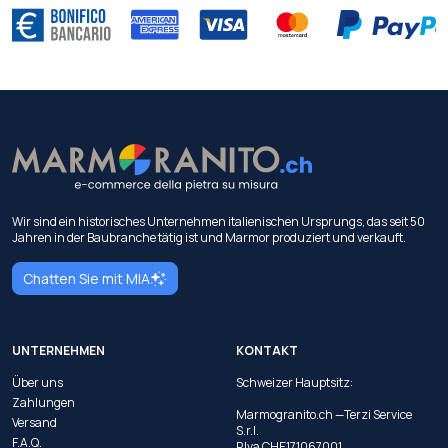
Wir sind ein historisches Unternehmen italienischen Ursprungs, das seit 50
Jahren in der Baubranche tätig ist und Marmor produziert und verkauft.
Chatten Sie mit MIA
UNTERNEHMEN
KONTAKT
Über uns
Schweizer Hauptsitz:
Zahlungen
Marmogranito.ch —Terzi Service
Versand
S.r.l.
F.A.Q.
P.Iva CHE171067001