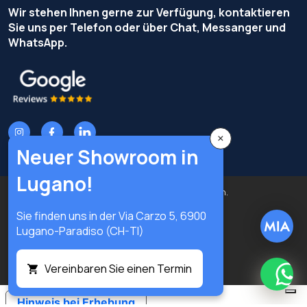
Wir stehen Ihnen gerne zur Verfügung, kontaktieren
Sie uns per Telefon oder über Chat, Messanger und
WhatsApp.
×
Neuer Showroom in
Lugano!
Urheberrecht © Terzi Service S.r.l. - Alle Rechte vorbehalten.
Sie finden uns in der Via Carzo 5, 6900
Privacy Policy
Cookie Policy
Lugano-Paradiso (CH-TI)
Datenschutz-Präferenzen
Digital
Vereinbaren Sie einen Termin
What
Hinweis bei Erhebung