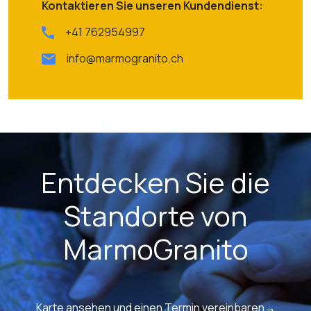
Kontaktieren Sie unseren Kundendienst:
+41 762954997
info@marmogranito.ch
Entdecken Sie die
Standorte von
MarmoGranito
Karte ansehen und einen Termin vereinbaren→