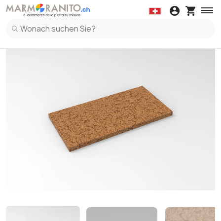
Abdeckungen
Arbeitsplatte
Klebt
Marmor
Wartungsset
Granit
K
Abdeckungen in Marmor
Arbeitsplatte in Marmor
Küchenrüc
Fensterb
Abdeckungen in Granit
Arbeitsplatte in Granit
Küchenrüc
Fensterbä
Abdeckungen in Terrazzo Italiano
Arbeitsplatte in Keramik
Küchenrüc
Fensterbä
Arbeitsplatte in Terrazzo Italiano
Küchenrüc
Arbeitsplatte in Quarz
Küchenrüc