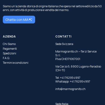
Siamo un'azienda storica di origine italiana che opera nel settore edilizio da 50
anni, con attività di produzione e vendita del marmo.
Chatta con MIA
AZIENDA
CONTATTI
Chi Siamo
Sede Svizzera:
Pagamenti
Marmogranito.ch —Terzi Service
Spedizioni
S.r.l.
F.A.Q.
P.Iva CHE171067001
Termini e condizioni
Via Carzo 5, 6900 Lugano-Paradiso
(CH-TI)
Tel: +41 762954997
Whatsapp:
+41 762954997
info@marmogranito.ch
Sede Italia: