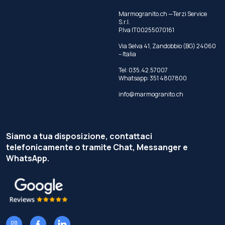
Marmogranito.ch —Terzi Service
S.r.l.
P.Iva IT00255070161
Via Selva 41, Zandobbio (BG) 24060
– Italia
Tel:
035.42.57007
Whatsapp:
351 4807800
info@marmogranito.ch
Siamo a tua disposizione, contattaci
telefonicamente o tramite Chat, Messanger e
WhatsApp.