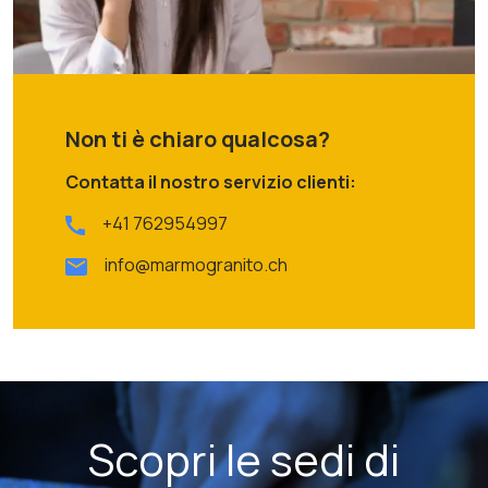
Non ti è chiaro qualcosa?
Contatta il nostro servizio clienti:
+41 762954997
info@marmogranito.ch
Scopri le sedi di