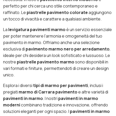
perfetto per chi cerca uno stile contemporaneo e
raffinato. Le
piastrelle pavimento colorate
aggiungono
un tocco di vivacità e carattere a qualsiasi ambiente.
La
levigatura pavimenti marmo
è un servizio essenziale
per poter mantenere l’armonia e omogeneità del tuo
pavimento in marmo. Offriamo anche una selezione
esclusiva di
pavimento marmo nero per arredamento
,
ideale per chi desidera un look sofisticato e lussuoso. Le
nostre
piastrelle pavimento marmo
sono disponibili in
vari formati e finiture, permettendoti di creare un design
unico.
Esplora i diversi
tipi di marmo per pavimenti
, inclusi i
pregiati
marmo di Carrara pavimento
e altre varietà di
pavimenti in marmo
. I nostri
pavimenti in marmo
moderni
combinano tradizione e innovazione, offrendo
soluzioni eleganti per ogni spazio. I
pavimenti in marmo