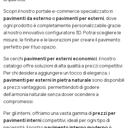
Scopri il nostro portale e-commerce specializzato in
pavimenti da esterno
e
pavimenti per esterni
, dove
ogni prodotto è completamente personalizzabile grazie
al nostro innovativo configuratore 3D. Potrai scegliere le
misure, le finiture e le lavorazioni per creare il pavimento
perfetto per il tuo spazio.
Se cerchi
pavimenti per esterni economici
, il nostro
catalogo offre soluzioni di alta qualità a prezzi competitivi.
Per chi desidera aggiungere un tocco di eleganza, i
pavimenti per esterni in pietra naturale
sono disponibili
a prezzi vantaggiosi, permettendoti di godere
dell’armonia naturale senza dover scendere a
compromessi.
Per gli interni, offriamo una vasta gamma di
prezzi per
pavimenti interni
competitivi, ideali per ogni tipo di
necessità. Il nostro
pavimento interno moderno
è