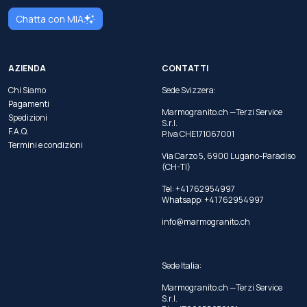
Chatta con MIA
AZIENDA
CONTATTI
Chi Siamo
Sede Svizzera:
Pagamenti
Marmogranito.ch —Terzi Service
Spedizioni
S.r.l.
F.A.Q.
P.Iva CHE171067001
Termini e condizioni
Via Carzo 5, 6900 Lugano-Paradiso
(CH-TI)
Tel: +41 762954997
Whatsapp:
+41 762954997
info@marmogranito.ch
Sede Italia:
Marmogranito.ch —Terzi Service
S.r.l.