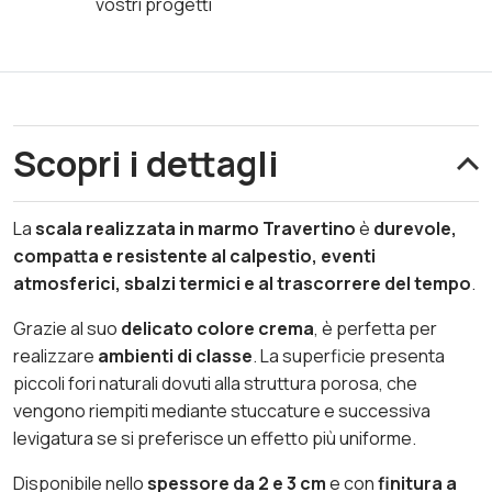
vostri progetti
Scopri i dettagli
La
scala realizzata in marmo Travertino
è
durevole,
compatta e resistente al calpestio, eventi
atmosferici, sbalzi termici e al trascorrere del tempo
.
Grazie al suo
delicato colore crema
, è perfetta per
realizzare
ambienti di classe
.
La superficie presenta
piccoli fori naturali dovuti alla struttura porosa, che
vengono riempiti mediante stuccature e successiva
levigatura se si preferisce un effetto più uniforme.
Disponibile nello
spessore da 2 e 3 cm
e con
finitura a