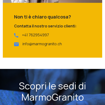
Non ti è chiaro qualcosa?
Contatta il nostro servizio clienti:
+41 762954997
info@marmogranito.ch
Scopri le sedi di
MarmoGranito