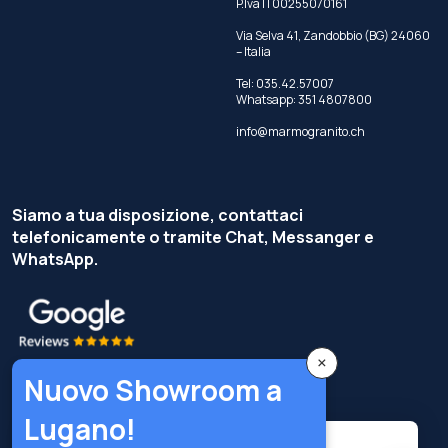
P.Iva IT00255070161
Via Selva 41, Zandobbio (BG) 24060
– Italia
Tel:
035.42.57007
Whatsapp:
351 4807800
info@marmogranito.ch
Siamo a tua disposizione, contattaci
telefonicamente o tramite Chat, Messanger e
WhatsApp.
×
Nuovo Showroom a
Lugano!