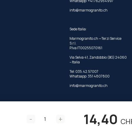
Whatsapp:
+41 762954997
info@marmogranito.ch
Sede Italia:
Marmogranito.ch —Terzi Service
S.r.l.
P.Iva IT00255070161
Via Selva 41, Zandobbio (BG) 24060
– Italia
Tel:
035.42.57007
Whatsapp:
351 4807800
info@marmogranito.ch
14,40
Privacy Policy
Cookie Policy
-
+
CH
Preferenze privacy