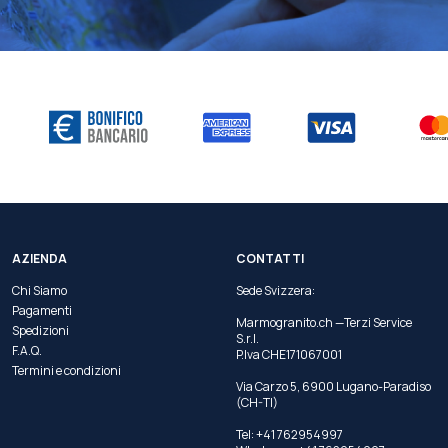
AZIENDA
CONTATTI
Chi Siamo
Sede Svizzera:
Pagamenti
Marmogranito.ch —Terzi Service
Spedizioni
S.r.l.
F.A.Q.
P.Iva CHE171067001
Termini e condizioni
Via Carzo 5, 6900 Lugano-Paradiso
(CH-TI)
Tel: +41 762954997