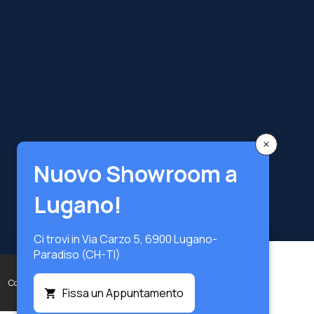
×
Nuovo Showroom a
Lugano!
Ci trovi in Via Carzo 5, 6900 Lugano-
Paradiso (CH-TI)
Silicone Kedisil N 310
Copyright © Terzi Service S.r.l. — Tutti i diritti riservati.
Trasparente
Fissa un Appuntamento