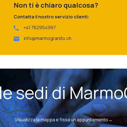
Non ti è chiaro qualcosa?
Contatta il nostro servizio clienti:
+41 762954997
info@marmogranito.ch
 le sedi di Marmo
Visualizza la mappa e fissa un appuntamento→