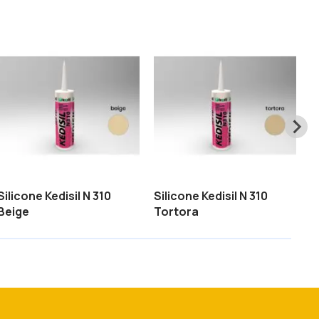
Silicone Kedisil N 310
Silicone Kedisil N 310
S
Beige
Tortora
C