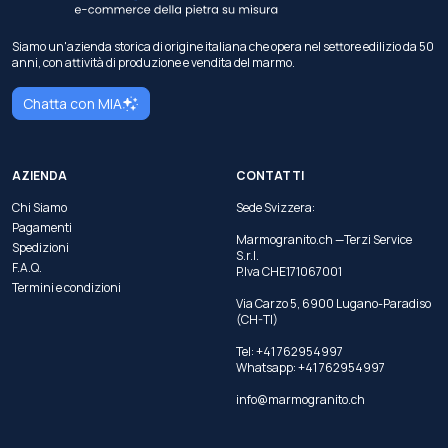
Siamo un'azienda storica di origine italiana che opera nel settore edilizio da 50
anni, con attività di produzione e vendita del marmo.
Chatta con MIA
AZIENDA
CONTATTI
Chi Siamo
Sede Svizzera:
Pagamenti
Marmogranito.ch —Terzi Service
Spedizioni
S.r.l.
F.A.Q.
P.Iva CHE171067001
Termini e condizioni
Via Carzo 5, 6900 Lugano-Paradiso
(CH-TI)
Tel: +41 762954997
Whatsapp:
+41 762954997
info@marmogranito.ch