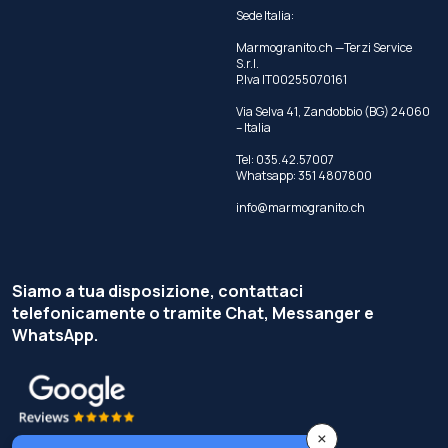
Sede Italia:
Marmogranito.ch —Terzi Service
S.r.l.
P.Iva IT00255070161
Via Selva 41, Zandobbio (BG) 24060
– Italia
Tel:
035.42.57007
Whatsapp:
351 4807800
info@marmogranito.ch
Siamo a tua disposizione, contattaci
telefonicamente o tramite Chat, Messanger e
WhatsApp.
×