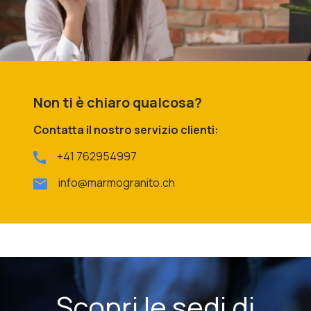
Non ti è chiaro qualcosa?
Contatta il nostro servizio clienti:
+41 762954997
info@marmogranito.ch
Scopri le sedi di