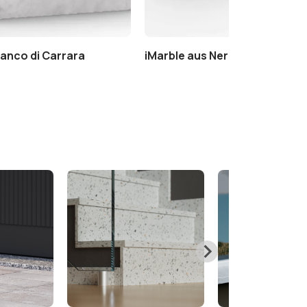
ianco di Carrara
iMarble aus Nero Marquinia