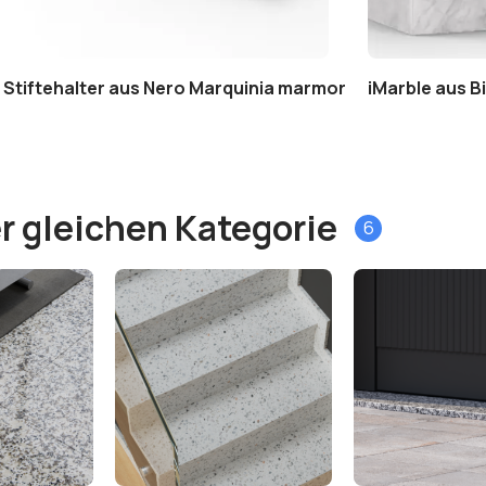
Stiftehalter aus Nero Marquinia marmor
iMarble aus B
r gleichen Kategorie
6