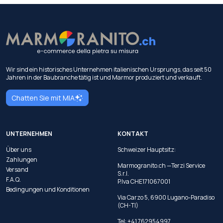
Wir sind ein historisches Unternehmen italienischen Ursprungs, das seit 50
Jahren in der Baubranche tätig ist und Marmor produziert und verkauft.
Chatten Sie mit MIA
UNTERNEHMEN
KONTAKT
Über uns
Schweizer Hauptsitz:
Zahlungen
Marmogranito.ch —Terzi Service
Versand
S.r.l.
F.A.Q.
P.Iva CHE171067001
Bedingungen und Konditionen
Via Carzo 5, 6900 Lugano-Paradiso
(CH-TI)
Tel: +41 762954997