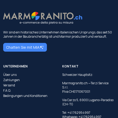
Wir sind ein historisches Unternehmen italienischen Ursprungs, das seit 50
Jahren in der Baubranche tätig ist und Marmor produziert und verkauft.
Chatten Sie mit MIA
UNTERNEHMEN
KONTAKT
Über uns
Schweizer Hauptsitz:
Zahlungen
Marmogranito.ch —Terzi Service
Versand
S.r.l.
F.A.Q.
P.Iva CHE171067001
Bedingungen und Konditionen
Via Carzo 5, 6900 Lugano-Paradiso
(CH-TI)
Tel: +41 762954997
Whatsapp:
+41 762954997