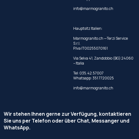
info@marmogranito.ch
Hauptsitz Italien:
Marmogranito.ch —Terzi Service
S.r.l.
P.Iva IT00255070161
Via Selva 41, Zandobbio (BG) 24060
– Italia
Tel:
035.42.57007
Whatsapp:
351 7720025
info@marmogranito.ch
Wir stehen Ihnen gerne zur Verfügung, kontaktieren
Sie uns per Telefon oder über Chat, Messanger und
WhatsApp.