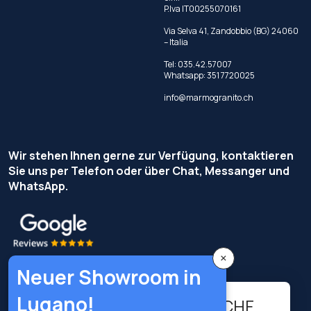
P.Iva IT00255070161
Via Selva 41, Zandobbio (BG) 24060
– Italia
Tel:
035.42.57007
Whatsapp:
351 7720025
info@marmogranito.ch
Wir stehen Ihnen gerne zur Verfügung, kontaktieren
Sie uns per Telefon oder über Chat, Messanger und
WhatsApp.
×
Neuer Showroom in
11.72
Lugano!
-
+
CHF