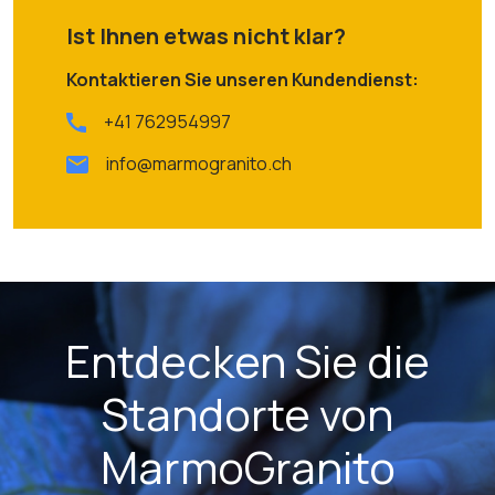
Ist Ihnen etwas nicht klar?
Kontaktieren Sie unseren Kundendienst:
+41 762954997
info@marmogranito.ch
Entdecken Sie die
Standorte von
MarmoGranito