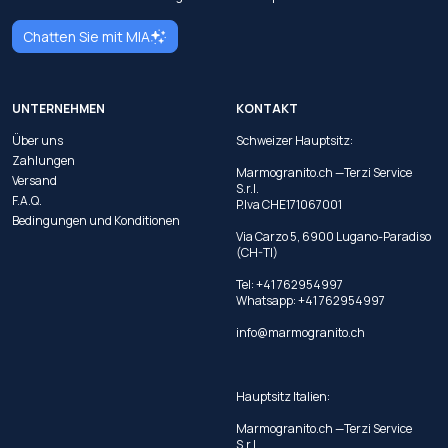
Chatten Sie mit MIA
UNTERNEHMEN
KONTAKT
Über uns
Schweizer Hauptsitz:
Zahlungen
Marmogranito.ch —Terzi Service
Versand
S.r.l.
F.A.Q.
P.Iva CHE171067001
Bedingungen und Konditionen
Via Carzo 5, 6900 Lugano-Paradiso
(CH-TI)
Tel: +41 762954997
Whatsapp:
+41 762954997
info@marmogranito.ch
Hauptsitz Italien:
Marmogranito.ch —Terzi Service
S.r.l.