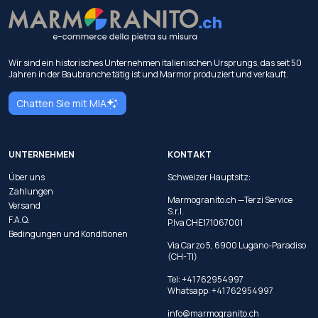
Wir sind ein historisches Unternehmen italienischen Ursprungs, das seit 50
Jahren in der Baubranche tätig ist und Marmor produziert und verkauft.
Chatten Sie mit MIA
UNTERNEHMEN
KONTAKT
Über uns
Schweizer Hauptsitz:
Zahlungen
Marmogranito.ch —Terzi Service
Versand
S.r.l.
F.A.Q.
P.Iva CHE171067001
Bedingungen und Konditionen
Via Carzo 5, 6900 Lugano-Paradiso
(CH-TI)
Tel: +41 762954997
Whatsapp:
+41 762954997
info@marmogranito.ch