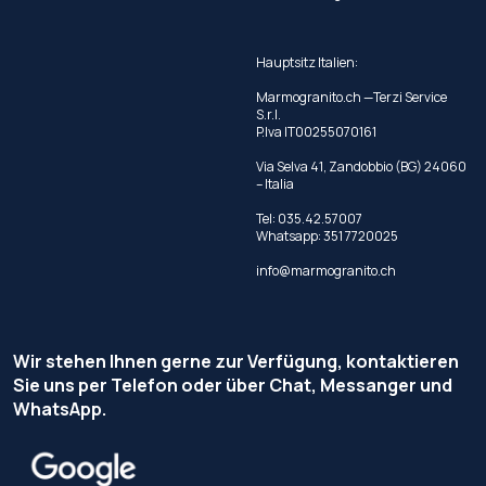
Hauptsitz Italien:
Marmogranito.ch —Terzi Service
S.r.l.
P.Iva IT00255070161
Via Selva 41, Zandobbio (BG) 24060
– Italia
Tel:
035.42.57007
Whatsapp:
351 7720025
info@marmogranito.ch
Wir stehen Ihnen gerne zur Verfügung, kontaktieren
Sie uns per Telefon oder über Chat, Messanger und
WhatsApp.