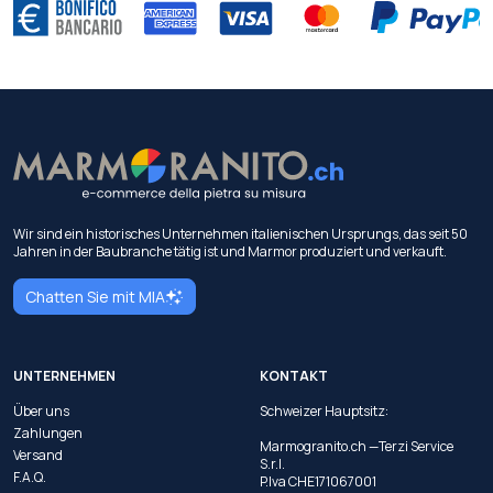
Wir sind ein historisches Unternehmen italienischen Ursprungs, das seit 50
Jahren in der Baubranche tätig ist und Marmor produziert und verkauft.
Chatten Sie mit MIA
UNTERNEHMEN
KONTAKT
Über uns
Schweizer Hauptsitz:
Zahlungen
Marmogranito.ch —Terzi Service
Versand
S.r.l.
F.A.Q.
P.Iva CHE171067001