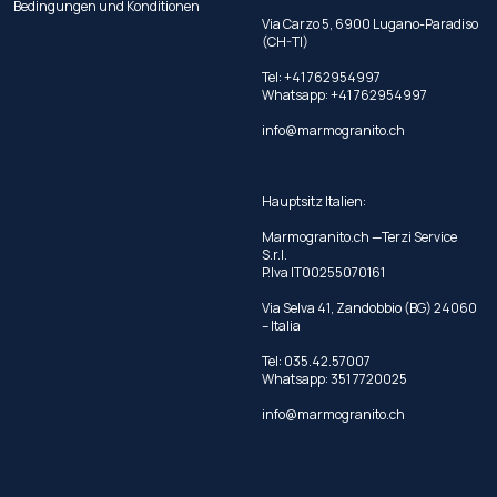
Bedingungen und Konditionen
Via Carzo 5, 6900 Lugano-Paradiso
(CH-TI)
Tel: +41 762954997
Whatsapp:
+41 762954997
info@marmogranito.ch
Hauptsitz Italien:
Marmogranito.ch —Terzi Service
S.r.l.
P.Iva IT00255070161
Via Selva 41, Zandobbio (BG) 24060
– Italia
Tel:
035.42.57007
Whatsapp:
351 7720025
info@marmogranito.ch