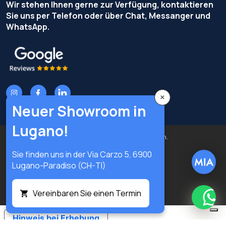
Wir stehen Ihnen gerne zur Verfügung, kontaktieren
Sie uns per Telefon oder über Chat, Messanger und
WhatsApp.
×
Neuer Showroom in
Lugano!
Urheberrecht © Terzi Service S.r.l. - Alle Rechte vorbehalten.
Sie finden uns in der Via Carzo 5, 6900
Privacy Policy
Cookie Policy
Lugano-Paradiso (CH-TI)
Datenschutz-Präferenzen
Digital
Vereinbaren Sie einen Termin
What
Hinweis bei Erhebung