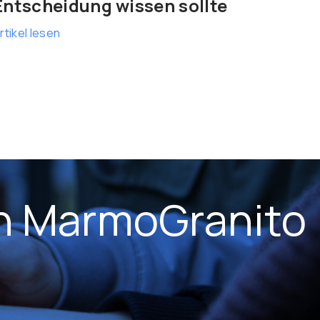
Entscheidung wissen sollte
rtikel lesen
on MarmoGranito