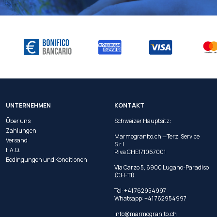
UNTERNEHMEN
KONTAKT
Über uns
Schweizer Hauptsitz:
Zahlungen
Marmogranito.ch —Terzi Service
Versand
S.r.l.
F.A.Q.
P.Iva CHE171067001
Bedingungen und Konditionen
Via Carzo 5, 6900 Lugano-Paradiso
(CH-TI)
Tel: +41 762954997
Whatsapp:
+41 762954997
info@marmogranito.ch