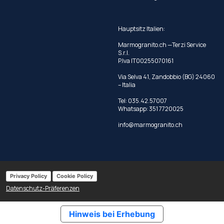
Hauptsitz Italien:
Marmogranito.ch —Terzi Service
S.r.l.
P.Iva IT00255070161
Via Selva 41, Zandobbio (BG) 24060
– Italia
Tel:
035.42.57007
Whatsapp:
351 7720025
info@marmogranito.ch
Privacy Policy
Cookie Policy
Datenschutz-Präferenzen
Hinweis bei Erhebung