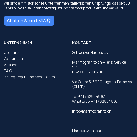
Wir sind ein historisches Unternehmen italienischen Ursprungs, das seit 50
Jahren in der Baubranche tätig ist und Marmor produziert und verkauft.
Chatten Sie mit MIA
UNTERNEHMEN
KONTAKT
Über uns
Schweizer Hauptsitz:
Zahlungen
Marmogranito.ch —Terzi Service
Versand
S.r.l.
F.A.Q.
P.Iva CHE171067001
Bedingungen und Konditionen
Via Carzo 5, 6900 Lugano-Paradiso
(CH-TI)
Tel: +41 762954997
Whatsapp:
+41 762954997
info@marmogranito.ch
Hauptsitz Italien: