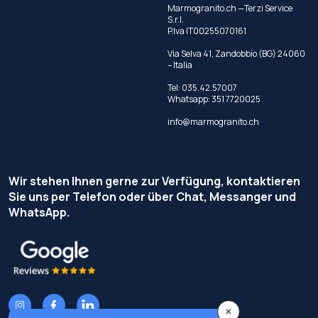
Marmogranito.ch —Terzi Service
S.r.l.
P.Iva IT00255070161
Via Selva 41, Zandobbio (BG) 24060
– Italia
Tel:
035.42.57007
Whatsapp:
351 7720025
info@marmogranito.ch
Wir stehen Ihnen gerne zur Verfügung, kontaktieren
Sie uns per Telefon oder über Chat, Messanger und
WhatsApp.
×