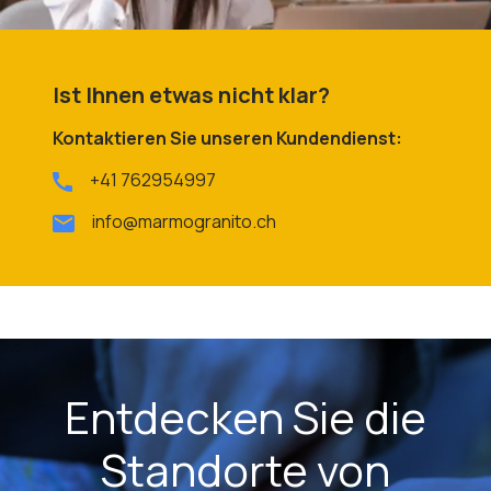
Ist Ihnen etwas nicht klar?
Kontaktieren Sie unseren Kundendienst:
+41 762954997
info@marmogranito.ch
Entdecken Sie die
Standorte von