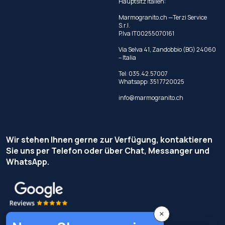
Hauptsitz Italien:
Marmogranito.ch —Terzi Service
S.r.l.
P.Iva IT00255070161
Via Selva 41, Zandobbio (BG) 24060
– Italia
Tel:
035.42.57007
Whatsapp:
351 7720025
info@marmogranito.ch
Wir stehen Ihnen gerne zur Verfügung, kontaktieren
Sie uns per Telefon oder über Chat, Messanger und
WhatsApp.
×