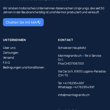
Wir sind ein historisches Unternehmen italienischen Ursprungs, das seit 50
Jahren in der Baubranche tätig ist und Marmor produziert und verkauft.
Chatten Sie mit MIA
UNTERNEHMEN
KONTAKT
Über uns
Schweizer Hauptsitz:
Zahlungen
Marmogranito.ch —Terzi Service
Versand
S.r.l.
F.A.Q.
P.Iva CHE171067001
Bedingungen und Konditionen
Via Carzo 5, 6900 Lugano-Paradiso
(CH-TI)
Tel: +41 762954997
Whatsapp:
+41 762954997
info@marmogranito.ch