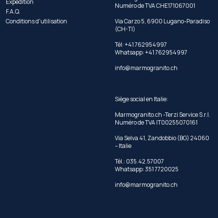
Expédition
Numéro de TVA CHE171067001
F.A.Q.
Conditions d'utilisation
Via Carzo 5, 6900 Lugano-Paradiso
(CH-TI)
Tél: +41 762954997
Whatsapp:
+41 762954997
info@marmogranito.ch
Siège social en Italie:
Marmogranito.ch -Terzi Service S.r.l.
Numéro de TVA IT00255070161
Via Selva 41, Zandobbio (BG) 24060
– Italie
Tél.: 035.42.57007
Whatsapp: 351 7720025
info@marmogranito.ch