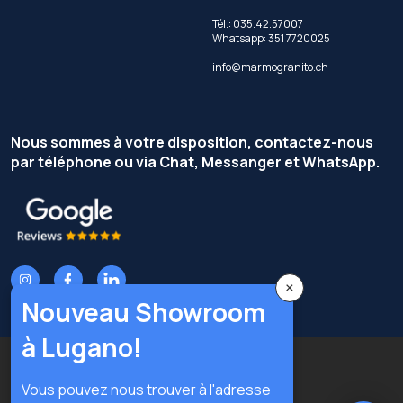
Tél.: 035.42.57007
Whatsapp: 351 7720025
info@marmogranito.ch
Nous sommes à votre disposition, contactez-nous
par téléphone ou via Chat, Messanger et WhatsApp.
×
Nouveau Showroom
à Lugano!
Copyright © Terzi Service S.r.l. — Tous droits réservés.
Vous pouvez nous trouver à l'adresse
Privacy Policy
Cookie Policy