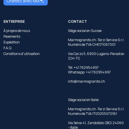
Chattez avec MIA
ENTREPRISE
CONTACT
À propos de nous
Siège social en Suisse:
Paiements
Marmogranito.ch -Terzi Service S.r.l.
Expédition
Numéro de TVA CHE171067001
F.A.Q.
Conditions d'utilisation
Via Carzo 5, 6900 Lugano-Paradiso
(CH-TI)
Tél: +41 762954997
Whatsapp:
+41 762954997
info@marmogranito.ch
Siège social en Italie:
Marmogranito.ch -Terzi Service S.r.l.
Numéro de TVA IT00255070161
Via Selva 41, Zandobbio (BG) 24060
– Italie