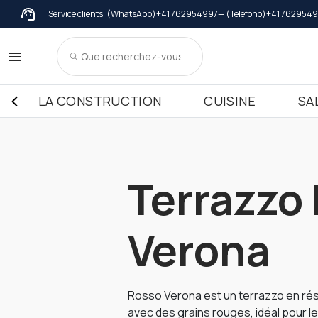
Service clients: (WhatsApp)
+41 762954997
— (Telefono)
+41 762954
Chaperon de mur
Marbre
Adhésifs
Meuble de cuis
Gran
Couvertures in Marbre
Meuble de cuisine dessus in Mar
Sills i
Couvertures in Granit
Meuble de cuisine dessus in Gran
Sills in
LA CONSTRUCTION
CUISINE
SA
Couvertures in Terrazzo Italiano
Meuble de cuisine dessus in Cér
Sills i
Meuble de cuisine dessus in Terr
Meuble de cuisine dessus in Qua
Terrazzo
Verona
Rosso Verona est un terrazzo en ré
avec des grains rouges, idéal pour 