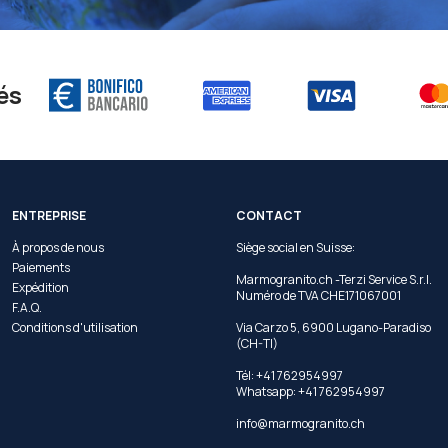
és
ENTREPRISE
CONTACT
À propos de nous
Siège social en Suisse:
Paiements
Marmogranito.ch -Terzi Service S.r.l.
Expédition
Numéro de TVA CHE171067001
F.A.Q.
Conditions d'utilisation
Via Carzo 5, 6900 Lugano-Paradiso
(CH-TI)
Tél: +41 762954997
Whatsapp:
+41 762954997
info@marmogranito.ch