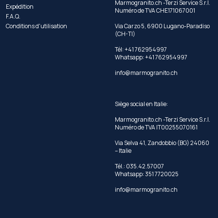
Marmogranito.ch -Terzi Service S.r.l.
Expédition
Numéro de TVA CHE171067001
F.A.Q.
Conditions d'utilisation
Via Carzo 5, 6900 Lugano-Paradiso
(CH-TI)
Tél: +41 762954997
Whatsapp:
+41 762954997
info@marmogranito.ch
Siège social en Italie:
Marmogranito.ch -Terzi Service S.r.l.
Numéro de TVA IT00255070161
Via Selva 41, Zandobbio (BG) 24060
– Italie
Tél.: 035.42.57007
Whatsapp: 351 7720025
info@marmogranito.ch