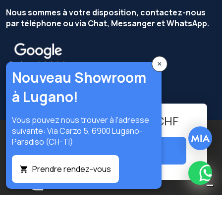
Nous sommes à votre disposition, contactez-nous
par téléphone ou via Chat, Messanger et WhatsApp.
×
Nouveau Showroom
à Lugano!
54,00
-
+
CHF
Vous pouvez nous trouver à l'adresse
suivante: Via Carzo 5, 6900 Lugano-
Copyright © Terzi Service S.r.l. — Tous droits réservés.
Paradiso (CH-TI)
Ajouter au panier
Privacy Policy
Cookie Policy
Préférences privacy
Prendre rendez-vous
What
Digital
Notification lors de la collecte