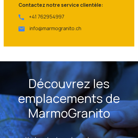
Contactez notre service clientèle:
+41 762954997
info@marmogranito.ch
Découvrez les
emplacements de
MarmoGranito