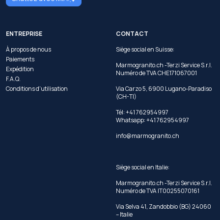
ENTREPRISE
CONTACT
À propos de nous
Siège social en Suisse:
Paiements
Marmogranito.ch -Terzi Service S.r.l.
Expédition
Numéro de TVA CHE171067001
F.A.Q.
Conditions d'utilisation
Via Carzo 5, 6900 Lugano-Paradiso
(CH-TI)
Tél: +41 762954997
Whatsapp:
+41 762954997
info@marmogranito.ch
Siège social en Italie:
Marmogranito.ch -Terzi Service S.r.l.
Numéro de TVA IT00255070161
Via Selva 41, Zandobbio (BG) 24060
– Italie