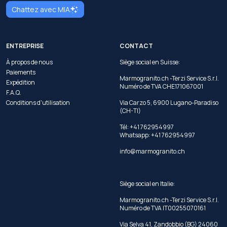
Chattez avec MIA
ENTREPRISE
CONTACT
À propos de nous
Siège social en Suisse:
Paiements
Marmogranito.ch -Terzi Service S.r.l.
Expédition
Numéro de TVA CHE171067001
F.A.Q.
Conditions d'utilisation
Via Carzo 5, 6900 Lugano-Paradiso
(CH-TI)
Tél: +41 762954997
Whatsapp:
+41 762954997
info@marmogranito.ch
Siège social en Italie:
Marmogranito.ch -Terzi Service S.r.l.
Numéro de TVA IT00255070161
Via Selva 41, Zandobbio (BG) 24060