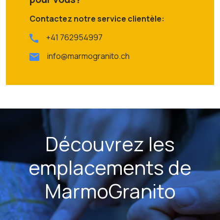
Contactez notre service clientèle:
+41 762954997
info@marmogranito.ch
Découvrez les
emplacements de
MarmoGranito