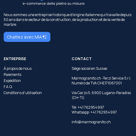
Nous sommes une entreprise historique d'origine italienne qui travaille depuis
50 ans dans le secteur de la construction, de la production et de la vente de
marbre.
Chattez avec MIA
ENTREPRISE
CONTACT
À propos de nous
Siège social en Suisse:
Paiements
Marmogranito.ch -Terzi Service S.r.l.
Expédition
Numéro de TVA CHE171067001
F.A.Q.
Conditions d'utilisation
Via Carzo 5, 6900 Lugano-Paradiso
(CH-TI)
Tél: +41 762954997
Whatsapp:
+41 762954997
info@marmogranito.ch