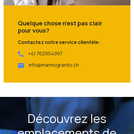
Quelque chose n'est pas clair
pour vous?
Contactez notre service clientèle:
+41 762954997
info@marmogranito.ch
Découvrez les
emplacements de