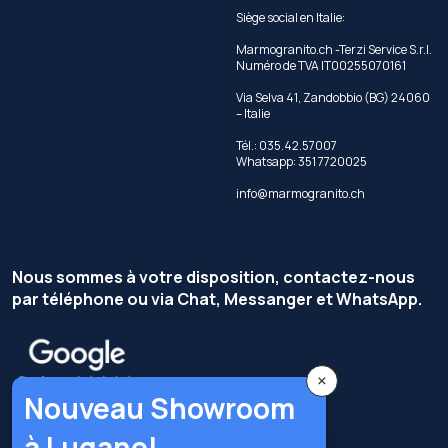
Siège social en Italie:
Marmogranito.ch -Terzi Service S.r.l.
Numéro de TVA IT00255070161
Via Selva 41, Zandobbio (BG) 24060
– Italie
Tél.: 035.42.57007
Whatsapp: 351 7720025
info@marmogranito.ch
Nous sommes à votre disposition, contactez-nous
par téléphone ou via Chat, Messanger et WhatsApp.
×
Nouveau Showroom
à Lugano!