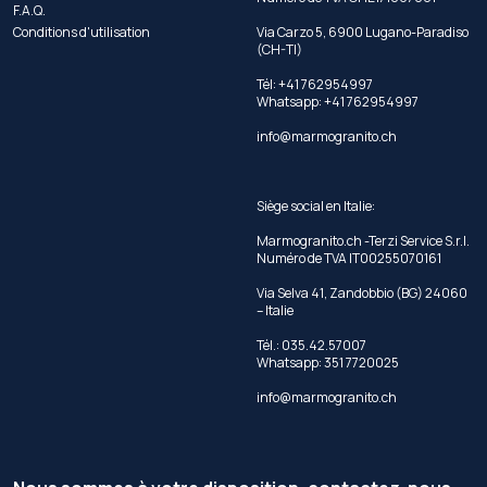
F.A.Q.
Conditions d'utilisation
Via Carzo 5, 6900 Lugano-Paradiso
(CH-TI)
Tél: +41 762954997
Whatsapp:
+41 762954997
info@marmogranito.ch
Siège social en Italie:
Marmogranito.ch -Terzi Service S.r.l.
Numéro de TVA IT00255070161
Via Selva 41, Zandobbio (BG) 24060
– Italie
Tél.: 035.42.57007
Whatsapp: 351 7720025
info@marmogranito.ch