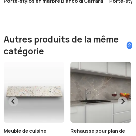
Porte-stylos en marbre Bianco di Carrara
Porte-styl
Autres produits de la même
2
catégorie
Meuble de cuisine
Rehausse pour plan de