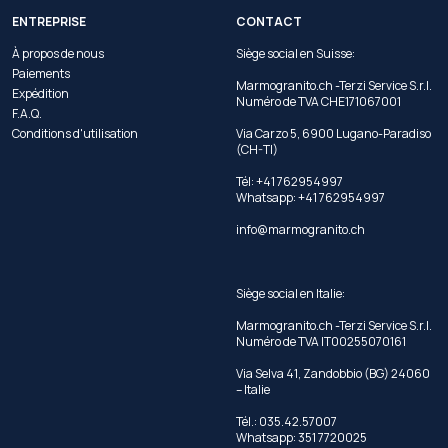
ENTREPRISE
CONTACT
À propos de nous
Siège social en Suisse:
Paiements
Marmogranito.ch -Terzi Service S.r.l.
Expédition
Numéro de TVA CHE171067001
F.A.Q.
Conditions d'utilisation
Via Carzo 5, 6900 Lugano-Paradiso
(CH-TI)
Tél: +41 762954997
Whatsapp:
+41 762954997
info@marmogranito.ch
Siège social en Italie:
Marmogranito.ch -Terzi Service S.r.l.
Numéro de TVA IT00255070161
Via Selva 41, Zandobbio (BG) 24060
– Italie
Tél.: 035.42.57007
Whatsapp: 351 7720025