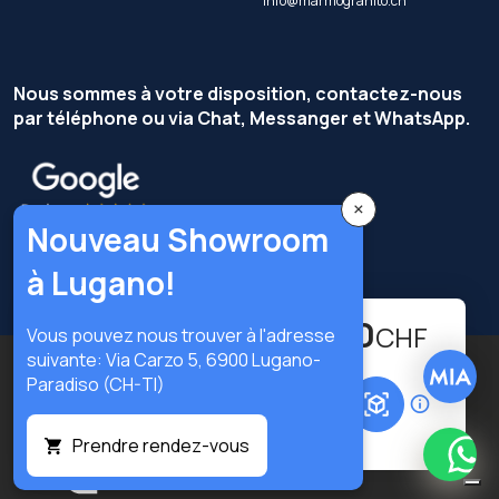
info@marmogranito.ch
Nous sommes à votre disposition, contactez-nous
par téléphone ou via Chat, Messanger et WhatsApp.
×
Nouveau Showroom
à Lugano!
396.00
-
+
CHF
Vous pouvez nous trouver à l'adresse
suivante: Via Carzo 5, 6900 Lugano-
Copyright © Terzi Service S.r.l. — Tous droits réservés.
Paradiso (CH-TI)
Ajouter au panier
Privacy Policy
Cookie Policy
Préférences privacy
Prendre rendez-vous
What
Digital