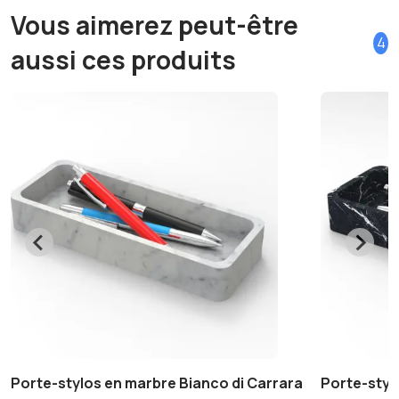
Vous aimerez peut-être
4
aussi ces produits
Porte-stylos en marbre Bianco di Carrara
Porte-styl