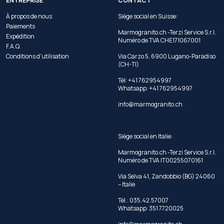
ENTREPRISE
CONTACT
À propos de nous
Siège social en Suisse:
Paiements
Marmogranito.ch -Terzi Service S.r.l.
Expédition
Numéro de TVA CHE171067001
F.A.Q.
Conditions d'utilisation
Via Carzo 5, 6900 Lugano-Paradiso
(CH-TI)
Tél: +41 762954997
Whatsapp:
+41 762954997
info@marmogranito.ch
Siège social en Italie:
Marmogranito.ch -Terzi Service S.r.l.
Numéro de TVA IT00255070161
Via Selva 41, Zandobbio (BG) 24060
– Italie
Tél.: 035.42.57007
Whatsapp: 351 7720025