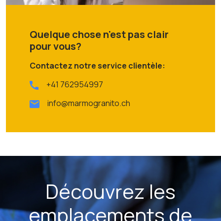
Quelque chose n'est pas clair
pour vous?
Contactez notre service clientèle:
+41 762954997
info@marmogranito.ch
Découvrez les
emplacements de