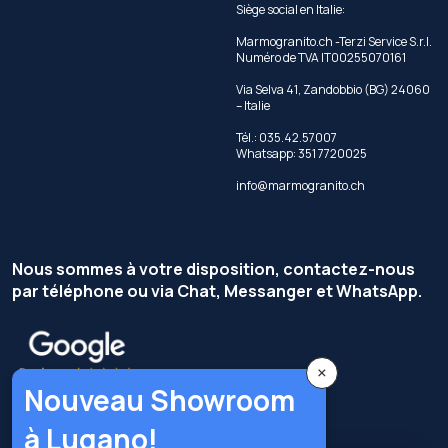
Siège social en Italie:
Marmogranito.ch -Terzi Service S.r.l.
Numéro de TVA IT00255070161
Via Selva 41, Zandobbio (BG) 24060
– Italie
Tél.: 035.42.57007
Whatsapp: 351 7720025
info@marmogranito.ch
Nous sommes à votre disposition, contactez-nous
par téléphone ou via Chat, Messanger et WhatsApp.
×
Nouveau Showroom
à Lugano!