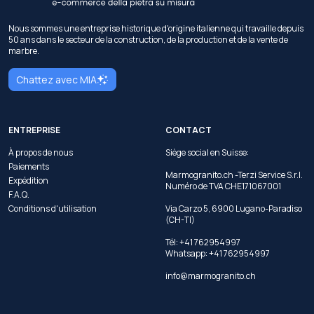
Nous sommes une entreprise historique d'origine italienne qui travaille depuis
50 ans dans le secteur de la construction, de la production et de la vente de
marbre.
Chattez avec MIA
ENTREPRISE
CONTACT
À propos de nous
Siège social en Suisse:
Paiements
Marmogranito.ch -Terzi Service S.r.l.
Expédition
Numéro de TVA CHE171067001
F.A.Q.
Conditions d'utilisation
Via Carzo 5, 6900 Lugano-Paradiso
(CH-TI)
Tél: +41 762954997
Whatsapp:
+41 762954997
info@marmogranito.ch