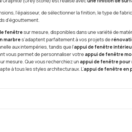
pui Graphite (Grey Stone) est réalisé avec
une finition de sur
ensions, l’épaisseur, de sélectionner la finition, le type de fab
ords d’égouttement.
de fenêtre
sur mesure, disponibles dans une variété de maté
en marbre
s’adaptent parfaitement à vos projets de
rénovat
elle aux intempéries, tandis que l’
appui de fenêtre intérie
vant vous permet de personnaliser votre
appui de fenêtre m
 sur mesure. Que vous recherchiez un
appui de fenêtre pour
pte à tous les styles architecturaux. L’
appui de fenêtre en 