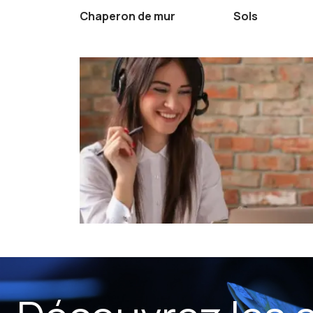
être
Chaperon de mur
Sols