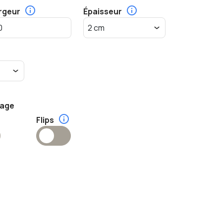
rgeur
Épaisseur
tage
Flips