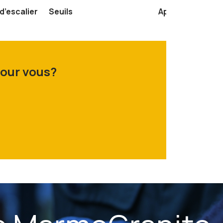
’escalier
Seuils
Appui de Fenêtr
pour vous?