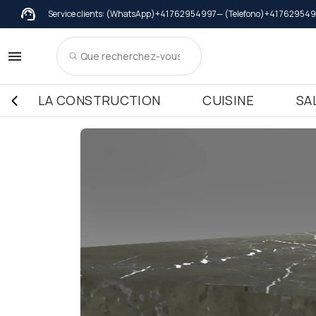
Service clients: (WhatsApp)
+41 762954997
— (Telefono)
+41 762954
Chaperon de mur
Marbre
Adhésifs
Meuble de cuis
Gran
Couvertures in Marbre
Meuble de cuisine dessus in Mar
Sills i
Couvertures in Granit
Meuble de cuisine dessus in Gran
Sills in
LA CONSTRUCTION
CUISINE
SA
Couvertures in Terrazzo Italiano
Meuble de cuisine dessus in Cér
Sills i
Meuble de cuisine dessus in Terr
Meuble de cuisine dessus in Qua