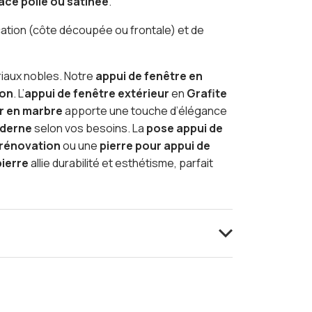
face polie ou satinée
.
rication (côte découpée ou frontale) et de
riaux nobles. Notre
appui de fenêtre en
ion
. L’
appui de fenêtre extérieur
en
Grafite
ur en marbre
apporte une touche d’élégance
oderne
selon vos besoins. La
pose appui de
 rénovation
ou une
pierre pour appui de
pierre
allie durabilité et esthétisme, parfait