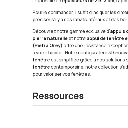
Disponible en
épaisseurs de 2 et 3 cm
, l’ap
Pour le commander, il suffit d’indiquer les dim
préciser s’il y a des rabats latéraux et des b
Découvrez notre gamme exclusive d’
appuis 
pierre naturelle
et notre
appui de fenêtre 
(Pietra Grey)
offre une résistance exceptionn
à votre habitat. Notre configurateur 3D inno
fenêtre
est simplifiée grâce à nos solutions
fenêtre
contemporaine, notre collection s’ada
pour valoriser vos fenêtres.
Ressources